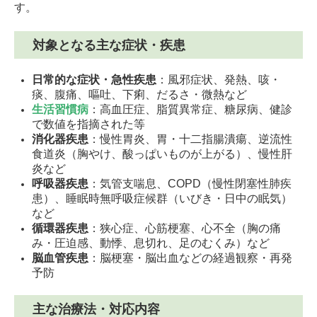
す。
対象となる主な症状・疾患
日常的な症状・急性疾患
：風邪症状、発熱、咳・
痰、腹痛、嘔吐、下痢、だるさ・微熱など
生活習慣病
：高血圧症、脂質異常症、糖尿病、健診
で数値を指摘された等
消化器疾患
：慢性胃炎、胃・十二指腸潰瘍、逆流性
食道炎（胸やけ、酸っぱいものが上がる）、慢性肝
炎など
呼吸器疾患
：気管支喘息、COPD（慢性閉塞性肺疾
患）、睡眠時無呼吸症候群（いびき・日中の眠気）
など
循環器疾患
：狭心症、心筋梗塞、心不全（胸の痛
み・圧迫感、動悸、息切れ、足のむくみ）など
脳血管疾患
：脳梗塞・脳出血などの経過観察・再発
予防
主な治療法・対応内容