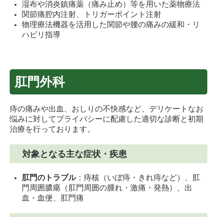
湿布や消炎鎮痛薬（痛み止め）等を用いた薬物療法
関節痛腔内注射、トリガーポイント注射
物理療法機器を活用した関節や腰の痛みの緩和・リ
ハビリ指導
肛門外科
痔の痛みや出血、おしりの不快感など、デリケートなお
悩みに対してプライバシーに配慮した適切な診断と初期
治療を行っております。
対象となる主な症状・疾患
肛門のトラブル
：痔核（いぼ痔・きれ痔など）、肛
門周囲膿瘍（肛門周囲の腫れ・激痛・発熱）、出
血・血便、肛門痛