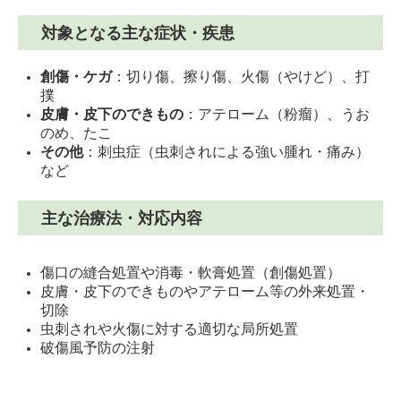
対象となる主な症状・疾患
創傷・ケガ
：切り傷、擦り傷、火傷（やけど）、打
撲
皮膚・皮下のできもの
：アテローム（粉瘤）、うお
のめ、たこ
その他
：刺虫症（虫刺されによる強い腫れ・痛み）
など
主な治療法・対応内容
傷口の縫合処置や消毒・軟膏処置（創傷処置）
皮膚・皮下のできものやアテローム等の外来処置・
切除
虫刺されや火傷に対する適切な局所処置
破傷風予防の注射